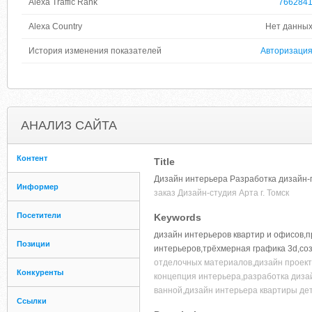
Alexa Traffic Rank
766284
Alexa Country
Нет данны
История изменения показателей
Авторизаци
АНАЛИЗ САЙТА
Контент
Title
Дизайн интерьера Разработка дизайн
Информер
заказ Дизайн-студия Арта г. Томск
Посетители
Keywords
дизайн интерьеров квартир и офисов,п
Позиции
интерьеров,трёхмерная графика 3d,со
отделочных материалов,дизайн проект
Конкуренты
концепция интерьера,разработка диза
ванной,дизайн интерьера квартиры де
Ссылки