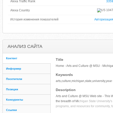
Alexa Traffic Rank
335
104
Alexa Country
История изменения показателей
Авторизаци
АНАЛИЗ САЙТА
Контент
Title
Home - Arts and Culture @ MSU - Michigan
Информер
Keywords
Посетители
arts,culture,michigan,state,university,year
Позиции
Description
Arts and Culture @ MSU Web site - This Web
Конкуренты
the breadth of Mi
chigan State University's
programs, and resources for community, fa
Ссылки