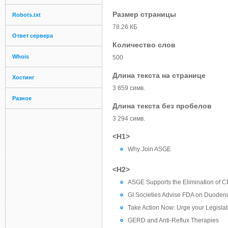
Размер страницы
Robots.txt
78.26 КБ
Ответ сервера
Количество слов
Whois
500
Длина текста на странице
Хостинг
3 859 симв.
Разное
Длина текста без пробелов
3 294 симв.
<H1>
Why Join ASGE
<H2>
ASGE Supports the Elimination of CR
GI Societies Advise FDA on Duode
Take Action Now: Urge your Legislat
GERD and Anti-Reflux Therapies