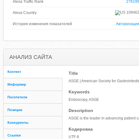
Alexa Traffic Rank
27619
10946
Alexa Country
История изменения показателей
Авторизаци
АНАЛИЗ САЙТА
Контент
Title
ASGE | American Society for Gastrointest
Информер
Keywords
Посетители
Endoscopy, ASGE
Позиции
Description
ASGE is the leader in advancing patient 
Конкуренты
Кодировка
Ссылки
UTF-8