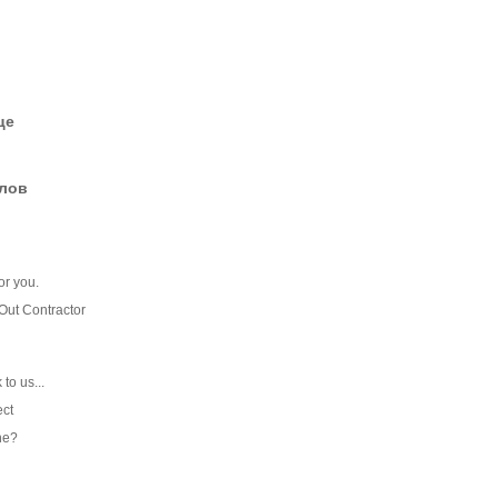
це
елов
or you.
Out Contractor
to us...
ect
ne?