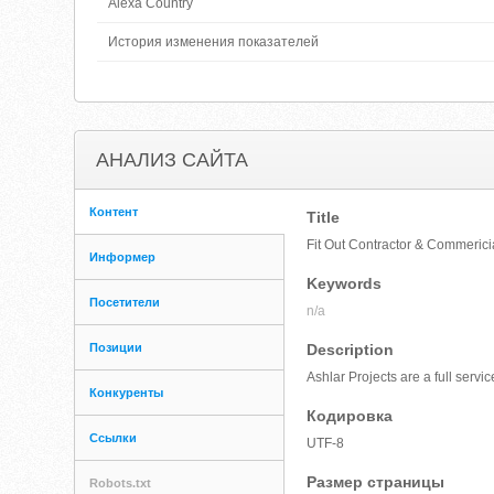
Alexa Country
История изменения показателей
АНАЛИЗ САЙТА
Контент
Title
Fit Out Contractor & Commericia
Информер
Keywords
Посетители
n/a
Позиции
Description
Ashlar Projects are a full servi
Конкуренты
Кодировка
Ссылки
UTF-8
Размер страницы
Robots.txt