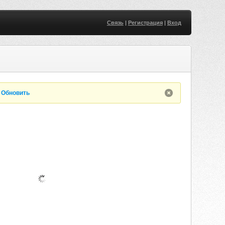
Связь
|
Регистрация
|
Вход
.
Обновить