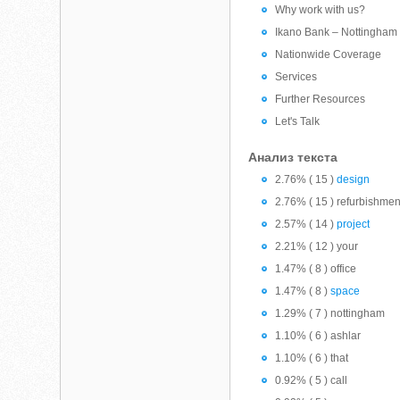
Why work with us?
Ikano Bank – Nottingham
Nationwide Coverage
Services
Further Resources
Let's Talk
Анализ текста
2.76% ( 15 )
design
2.76% ( 15 ) refurbishmen
2.57% ( 14 )
project
2.21% ( 12 ) your
1.47% ( 8 ) office
1.47% ( 8 )
space
1.29% ( 7 ) nottingham
1.10% ( 6 ) ashlar
1.10% ( 6 ) that
0.92% ( 5 ) call