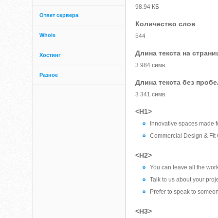
98.94 КБ
Ответ сервера
Количество слов
Whois
544
Длина текста на страни
Хостинг
3 984 симв.
Разное
Длина текста без проб
3 341 симв.
<H1>
Innovative spaces made f
Commercial Design & Fit 
<H2>
You can leave all the work 
Talk to us about your proj
Prefer to speak to someo
<H3>