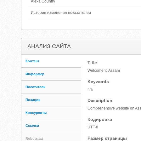
Alexa Country
История изменения показателей
АНАЛИЗ САЙТА
Контент
Title
Welcome to Assam
Информер
Keywords
Посетители
n/a
Позиции
Description
Comprehensive website on Assam 
Конкуренты
Кодировка
Ссылки
UTF-8
Размер страницы
Robots.txt