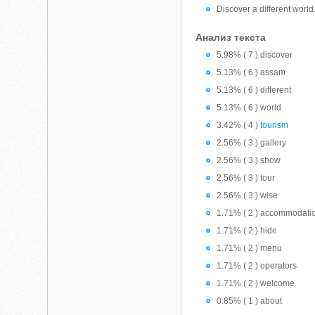
Discover a different world.
Анализ текста
5.98% ( 7 ) discover
5.13% ( 6 ) assam
5.13% ( 6 ) different
5.13% ( 6 ) world
3.42% ( 4 )
tourism
2.56% ( 3 ) gallery
2.56% ( 3 ) show
2.56% ( 3 ) tour
2.56% ( 3 ) wise
1.71% ( 2 ) accommodati
1.71% ( 2 ) hide
1.71% ( 2 ) menu
1.71% ( 2 ) operators
1.71% ( 2 ) welcome
0.85% ( 1 ) about