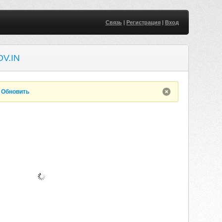
Связь
|
Регистрация
|
Вход
V.IN
.
Обновить