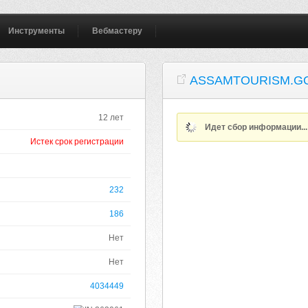
Инструменты
Вебмастеру
ASSAMTOURISM.GO
12 лет
Идет сбор информации..
Истек срок регистрации
232
186
Нет
Нет
4034449