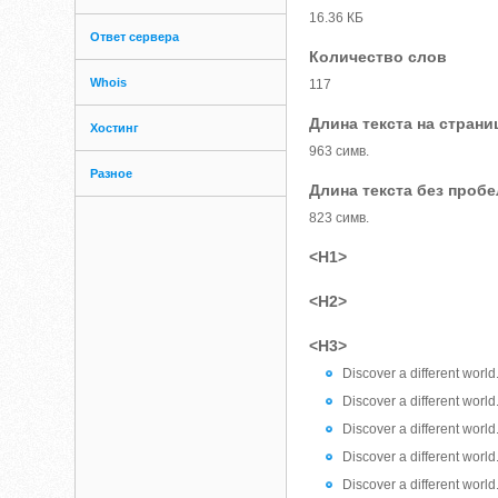
16.36 КБ
Ответ сервера
Количество слов
Whois
117
Длина текста на страни
Хостинг
963 симв.
Разное
Длина текста без проб
823 симв.
<H1>
<H2>
<H3>
Discover a different world.
Discover a different world.
Discover a different world.
Discover a different world.
Discover a different world.