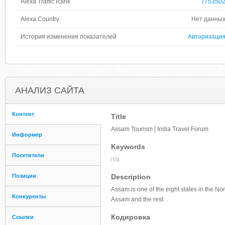
Alexa Traffic Rank
775350
Alexa Country
Нет данны
История изменения показателей
Авторизаци
АНАЛИЗ САЙТА
Контент
Title
Assam Tourism | India Travel Forum
Информер
Keywords
Посетители
n/a
Позиции
Description
Assam is one of the eight states in the Nor
Конкуренты
Assam and the rest
...
Кодировка
Ссылки