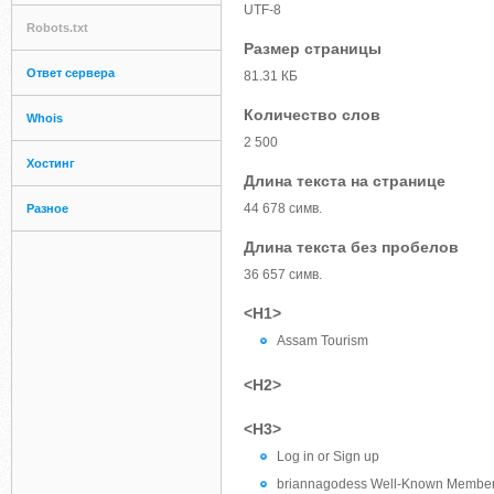
UTF-8
Robots.txt
Размер страницы
Ответ сервера
81.31 КБ
Количество слов
Whois
2 500
Хостинг
Длина текста на странице
44 678 симв.
Разное
Длина текста без пробелов
36 657 симв.
<H1>
Assam Tourism
<H2>
<H3>
Log in or Sign up
briannagodess Well-Known Member 