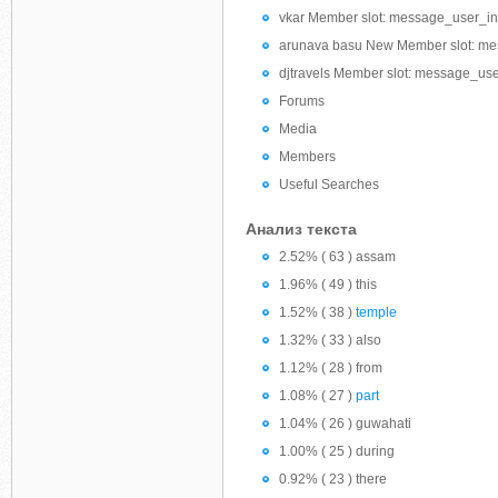
vkar Member slot: message_user_in
arunava basu New Member slot: me
djtravels Member slot: message_use
Forums
Media
Members
Useful Searches
Анализ текста
2.52% ( 63 ) assam
1.96% ( 49 ) this
1.52% ( 38 )
temple
1.32% ( 33 ) also
1.12% ( 28 ) from
1.08% ( 27 )
part
1.04% ( 26 ) guwahati
1.00% ( 25 ) during
0.92% ( 23 ) there