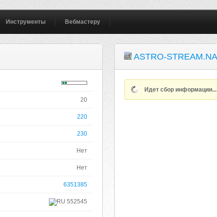
Инструменты
Вебмастеру
ASTRO-STREAM.N
Идет сбор информации..
20
220
230
Нет
Нет
6351385
552545