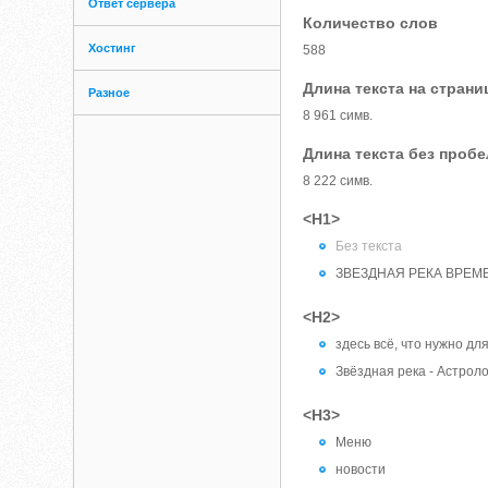
Ответ сервера
Количество слов
Хостинг
588
Длина текста на страни
Разное
8 961 симв.
Длина текста без проб
8 222 симв.
<H1>
Без текста
ЗВЕЗДНАЯ РЕКА ВРЕМ
<H2>
здесь всё, что нужно дл
Звёздная река - Астроло
<H3>
Меню
новости