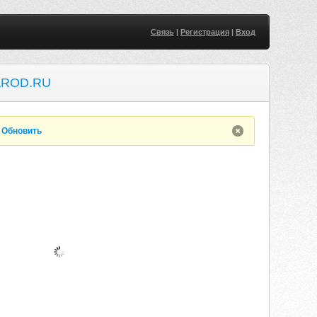
Связь
|
Регистрация
|
Вход
AROD.RU
.
Обновить