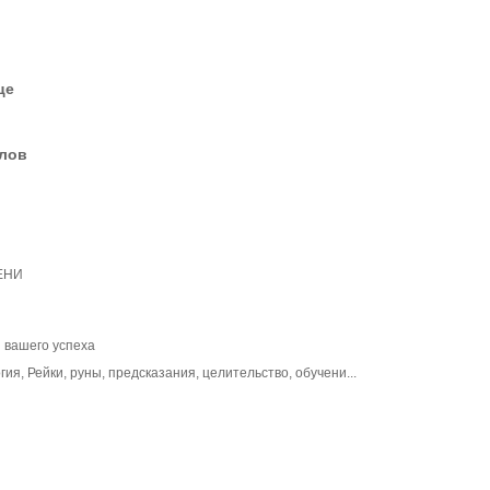
це
елов
ЕНИ
я вашего успеха
гия, Рейки, руны, предсказания, целительство, обучени...