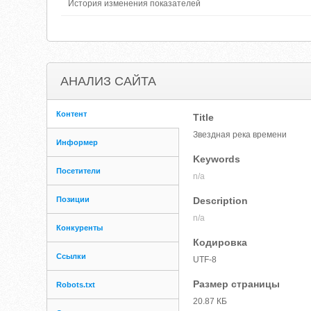
История изменения показателей
АНАЛИЗ САЙТА
Контент
Title
Звездная река времени
Информер
Keywords
Посетители
n/a
Позиции
Description
n/a
Конкуренты
Кодировка
Ссылки
UTF-8
Размер страницы
Robots.txt
20.87 КБ