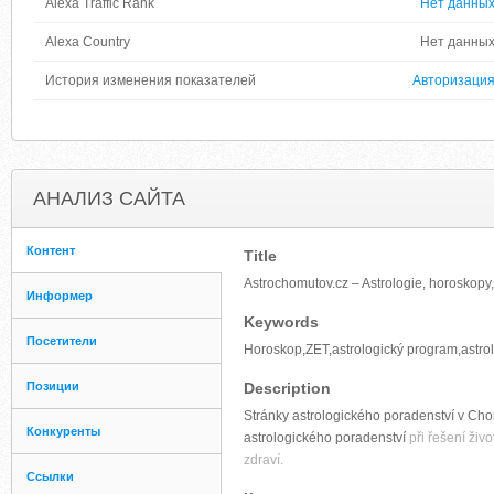
Alexa Traffic Rank
Нет данны
Alexa Country
Нет данны
История изменения показателей
Авторизаци
АНАЛИЗ САЙТА
Контент
Title
Astrochomutov.cz – Astrologie, horoskopy
Информер
Keywords
Посетители
Horoskop,ZET,astrologický program,astro
Позиции
Description
Stránky astrologického poradenství v Cho
Конкуренты
astrologického poradenství
při řešení živ
zdraví.
Ссылки