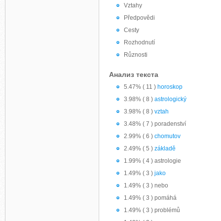
Vztahy
Předpovědi
Cesty
Rozhodnutí
Různosti
Анализ текста
5.47% ( 11 )
horoskop
3.98% ( 8 )
astrologický
3.98% ( 8 )
vztah
3.48% ( 7 ) poradenství
2.99% ( 6 )
chomutov
2.49% ( 5 )
základě
1.99% ( 4 ) astrologie
1.49% ( 3 )
jako
1.49% ( 3 ) nebo
1.49% ( 3 ) pomáhá
1.49% ( 3 ) problémů