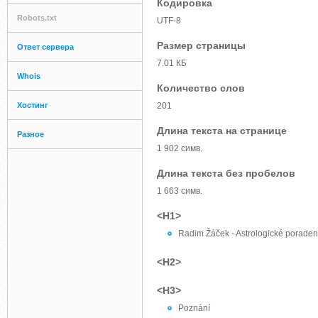
Кодировка
Robots.txt
UTF-8
Размер страницы
Ответ сервера
7.01 КБ
Whois
Количество слов
Хостинг
201
Длина текста на странице
Разное
1 902 симв.
Длина текста без пробелов
1 663 симв.
<H1>
Radim Žáček - Astrologické porade
<H2>
<H3>
Poznání