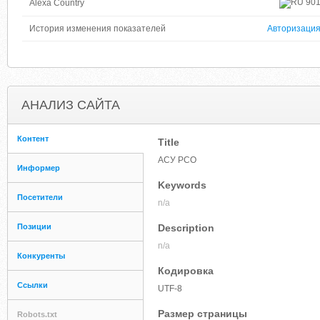
90
Alexa Country
История изменения показателей
Авторизаци
АНАЛИЗ САЙТА
Контент
Title
АСУ РСО
Информер
Keywords
Посетители
n/a
Позиции
Description
n/a
Конкуренты
Кодировка
Ссылки
UTF-8
Размер страницы
Robots.txt