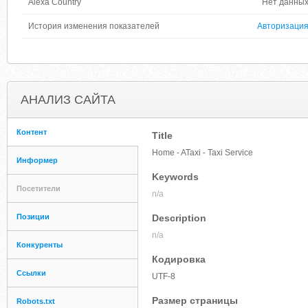
Alexa Country
Нет данны
История изменения показателей
Авторизаци
АНАЛИЗ САЙТА
Контент
Title
Home - ATaxi - Taxi Service
Информер
Keywords
Посетители
n/a
Позиции
Description
n/a
Конкуренты
Кодировка
Ссылки
UTF-8
Размер страницы
Robots.txt