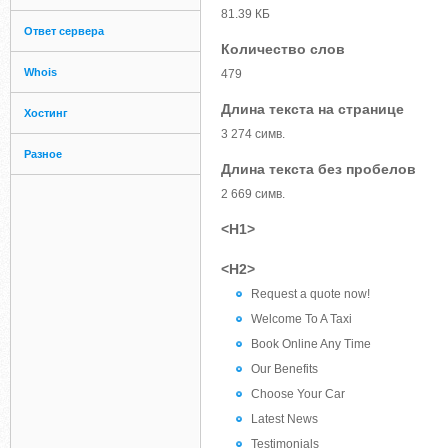
81.39 КБ
Ответ сервера
Количество слов
Whois
479
Длина текста на странице
Хостинг
3 274 симв.
Разное
Длина текста без пробелов
2 669 симв.
<H1>
<H2>
Request a quote now!
Welcome To A Taxi
Book Online Any Time
Our Benefits
Choose Your Car
Latest News
Testimonials