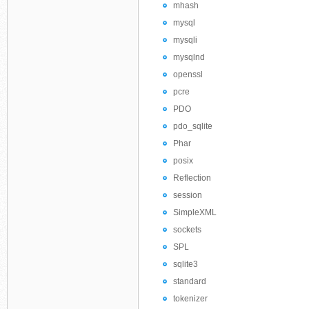
mhash
mysql
mysqli
mysqlnd
openssl
pcre
PDO
pdo_sqlite
Phar
posix
Reflection
session
SimpleXML
sockets
SPL
sqlite3
standard
tokenizer