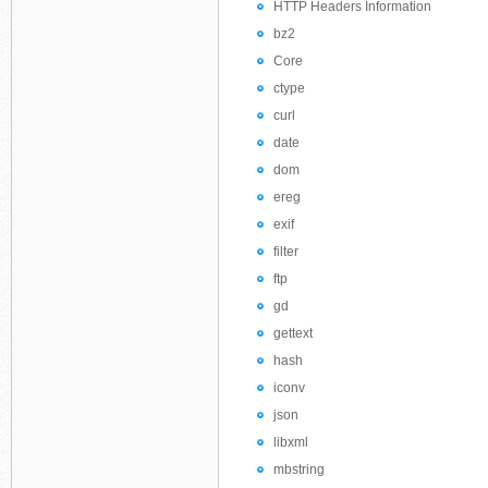
HTTP Headers Information
bz2
Core
ctype
curl
date
dom
ereg
exif
filter
ftp
gd
gettext
hash
iconv
json
libxml
mbstring