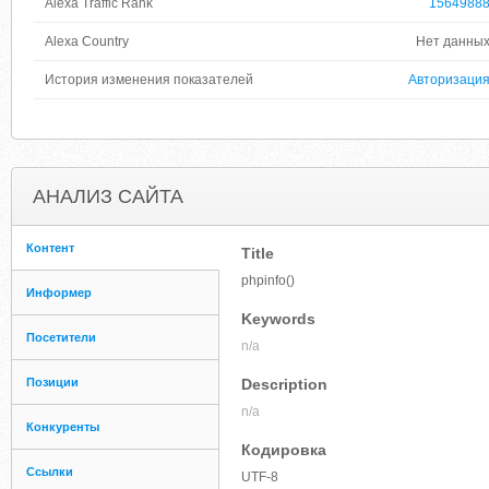
Alexa Traffic Rank
1564988
Alexa Country
Нет данны
История изменения показателей
Авторизаци
АНАЛИЗ САЙТА
Контент
Title
phpinfo()
Информер
Keywords
Посетители
n/a
Позиции
Description
n/a
Конкуренты
Кодировка
Ссылки
UTF-8