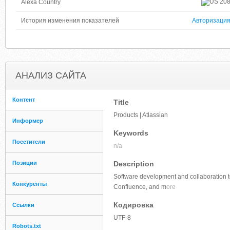
20
Alexa Country
История изменения показателей
Авторизаци
АНАЛИЗ САЙТА
Контент
Title
Products | Atlassian
Информер
Keywords
Посетители
n/a
Позиции
Description
Software development and collaboration too
Конкуренты
Confluence, and m
ore
Кодировка
Ссылки
UTF-8
Robots.txt