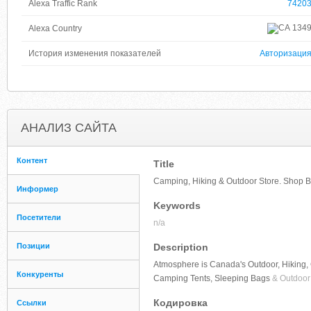
Alexa Traffic Rank
7420
134
Alexa Country
История изменения показателей
Авторизаци
АНАЛИЗ САЙТА
Контент
Title
Camping, Hiking & Outdoor Store. Shop B
Информер
Keywords
Посетители
n/a
Позиции
Description
Atmosphere is Canada's Outdoor, Hiking,
Конкуренты
Camping Tents, Sleeping Bags
& Outdoor
Кодировка
Ссылки