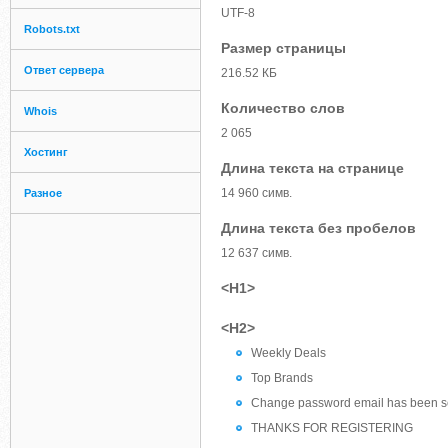
UTF-8
Robots.txt
Размер страницы
Ответ сервера
216.52 КБ
Количество слов
Whois
2 065
Хостинг
Длина текста на странице
14 960 симв.
Разное
Длина текста без пробелов
12 637 симв.
<H1>
<H2>
Weekly Deals
Top Brands
Change password email has been s
THANKS FOR REGISTERING