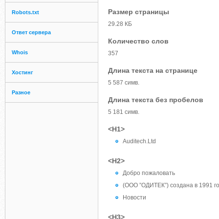
Размер страницы
Robots.txt
29.28 КБ
Ответ сервера
Количество слов
Whois
357
Длина текста на странице
Хостинг
5 587 симв.
Разное
Длина текста без пробелов
5 181 симв.
<H1>
Auditech.Ltd
<H2>
Добро пожаловать
(ООО ”ОДИТЕК”) создана в 1991 г
Новости
<H3>