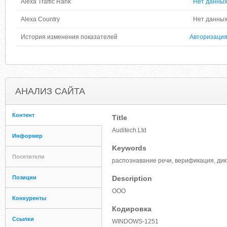
Alexa Traffic Rank
Нет данны
Alexa Country
Нет данны
История изменения показателей
Авторизаци
АНАЛИЗ САЙТА
Контент
Title
Auditech.Ltd
Информер
Keywords
Посетители
распознавание речи, верификация, дикт
Позиции
Description
ООО
Конкуренты
Кодировка
Ссылки
WINDOWS-1251