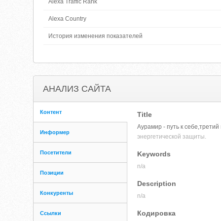
Alexa Traffic Rank
Alexa Country
История изменения показателей
АНАЛИЗ САЙТА
Контент
Title
Аурамир - путь к себе,третий
Информер
энергетической защиты.
Посетители
Keywords
n/a
Позиции
Description
Конкуренты
n/a
Кодировка
Ссылки