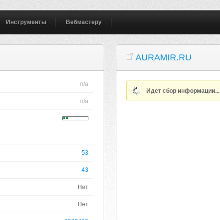
Инструменты
Вебмастеру
AURAMIR.RU
n/a
Идет сбор информации..
n/a
53
43
Нет
Нет