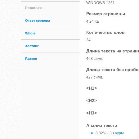
WINDOWS-1251
Robots.txt
Размер страницы
Ответ сервера
4.24 КБ
Количество слов
Whois
34
Хостинг
Длина текста на страни
468 симв.
Разное
Длина текста без проб
427 симв.
<H1>
<H2>
<H3>
Анализ текста
8.82% ( 3 )
ауры