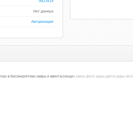
9923419
Нет данных
Авторизация
 глаз в биоэнергетике,чакры и квинтэссенци
и,связь фото ауры,цвета ауры чел