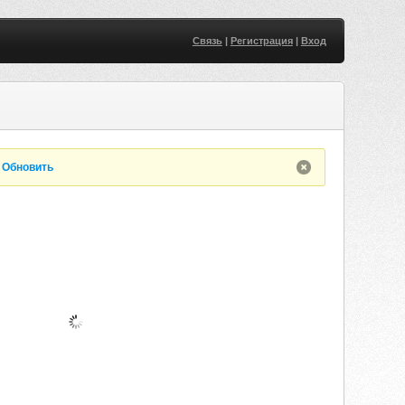
Связь
|
Регистрация
|
Вход
.
Обновить