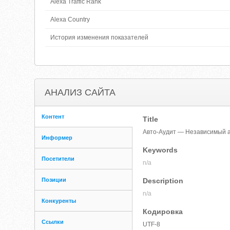
Alexa Traffic Rank
Alexa Country
История изменения показателей
АНАЛИЗ САЙТА
Контент
Title
Авто-Аудит — Независимый а
Информер
Keywords
Посетители
n/a
Позиции
Description
n/a
Конкуренты
Кодировка
Ссылки
UTF-8