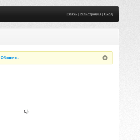
Связь
|
Регистрация
|
Вход
.
Обновить