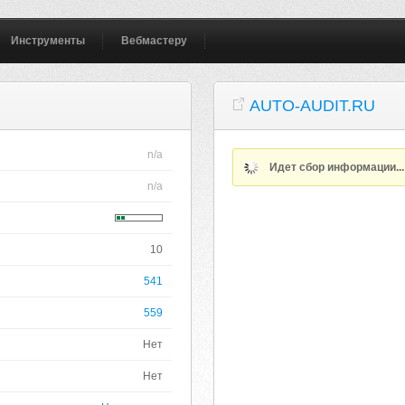
Инструменты
Вебмастеру
AUTO-AUDIT.RU
n/a
Идет сбор информации..
n/a
10
541
559
Нет
Нет