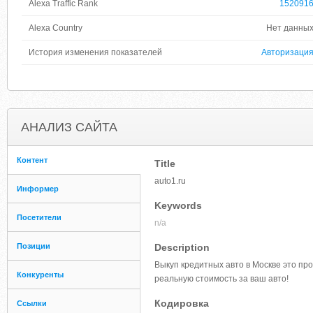
Alexa Traffic Rank
152091
Alexa Country
Нет данны
История изменения показателей
Авторизаци
АНАЛИЗ САЙТА
Контент
Title
auto1.ru
Информер
Keywords
Посетители
n/a
Позиции
Description
Выкуп кредитных авто в Москве это пр
Конкуренты
реальную стоимость за ваш авто!
Кодировка
Ссылки