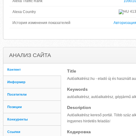
Alexa Traffic Rank
10901
41
Alexa Country
История изменения показателей
Авторизаци
АНАЛИЗ САЙТА
Контент
Title
Autóalkatrész.hu - eladó új és használt au
Информер
Keywords
Посетители
autóalkatrész, autóalkatrész, gépjármű alk
Позиции
Description
Autóalkatrész kereső portál. Több száz a
Конкуренты
ingyenes hirdetés feladás
!
Кодировка
Ссылки