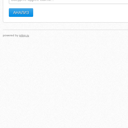
LEUKER.NL.RADABG.COM
powered by
prlog.ru