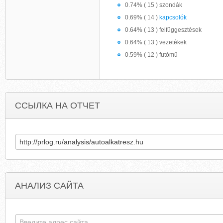
0.74% ( 15 ) szondák
0.69% ( 14 )
kapcsolók
0.64% ( 13 ) felfüggesztések
0.64% ( 13 ) vezetékek
0.59% ( 12 ) futómű
ССЫЛКА НА ОТЧЕТ
АНАЛИЗ САЙТА
USADBA-HOTEL.COM
MAAK-JE-LEVEN-GEZONDER-EN-