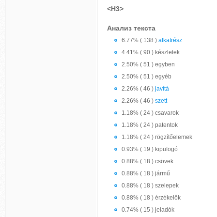
<H3>
Анализ текста
6.77% ( 138 )
alkatrész
4.41% ( 90 ) készletek
2.50% ( 51 ) egyben
2.50% ( 51 ) egyéb
2.26% ( 46 )
javítá
2.26% ( 46 )
szett
1.18% ( 24 ) csavarok
1.18% ( 24 ) patentok
1.18% ( 24 ) rögzítőelemek
0.93% ( 19 ) kipufogó
0.88% ( 18 ) csövek
0.88% ( 18 ) jármű
0.88% ( 18 ) szelepek
0.88% ( 18 ) érzékelők
0.74% ( 15 ) jeladók