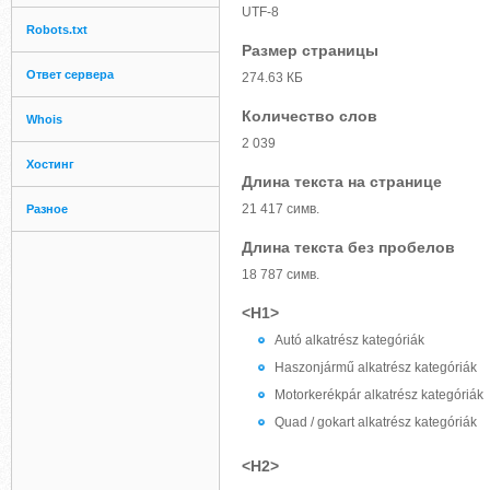
UTF-8
Robots.txt
Размер страницы
Ответ сервера
274.63 КБ
Количество слов
Whois
2 039
Хостинг
Длина текста на странице
21 417 симв.
Разное
Длина текста без пробелов
18 787 симв.
<H1>
Autó alkatrész kategóriák
Haszonjármű alkatrész kategóriák
Motorkerékpár alkatrész kategóriák
Quad / gokart alkatrész kategóriák
<H2>