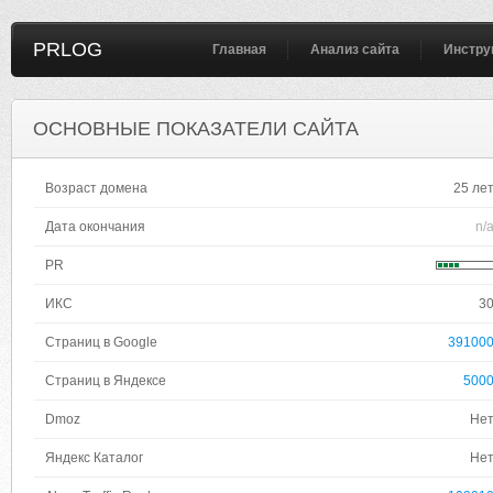
PRLOG
Главная
Анализ сайта
Инстру
ОСНОВНЫЕ ПОКАЗАТЕЛИ САЙТА
Возраст домена
25 ле
Дата окончания
n/
PR
ИКС
3
Страниц в Google
39100
Страниц в Яндексе
500
Dmoz
Не
Яндекс Каталог
Не