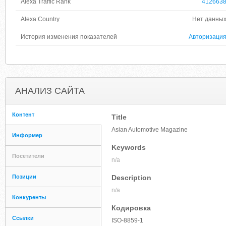
Alexa Traffic Rank
412663
Alexa Country
Нет данны
История изменения показателей
Авторизаци
АНАЛИЗ САЙТА
Контент
Title
Asian Automotive Magazine
Информер
Keywords
Посетители
n/a
Позиции
Description
n/a
Конкуренты
Кодировка
Ссылки
ISO-8859-1