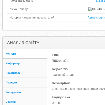
Alexa Traffic Rank
37338
3151
Alexa Country
История изменения показателей
Авторизаци
АНАЛИЗ САЙТА
Контент
Title
ПДД онлайн
Информер
Keywords
Посетители
пдд онлайн, пдд
Позиции
Description
Блог ПДД онлайн посвящен ПДД и обуче
Конкуренты
Кодировка
Ссылки
UTF-8