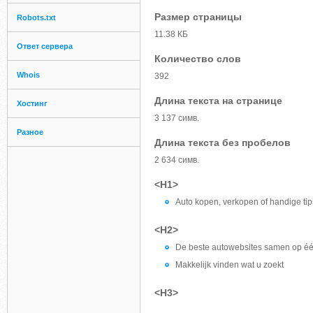
Размер страницы
Robots.txt
11.38 КБ
Ответ сервера
Количество слов
Whois
392
Длина текста на странице
Хостинг
3 137 симв.
Разное
Длина текста без пробелов
2 634 симв.
<H1>
Auto kopen, verkopen of handige tips
<H2>
De beste autowebsites samen op éé
Makkelijk vinden wat u zoekt
<H3>