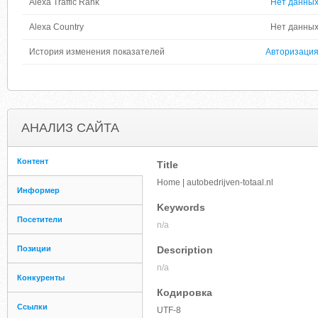
Alexa Traffic Rank
Нет данны
Alexa Country
Нет данны
История изменения показателей
Авторизаци
АНАЛИЗ САЙТА
Контент
Title
Home | autobedrijven-totaal.nl
Информер
Keywords
Посетители
n/a
Позиции
Description
n/a
Конкуренты
Кодировка
Ссылки
UTF-8