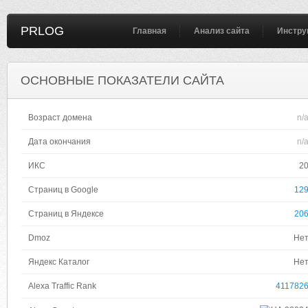
PRLOG
Главная
Анализ сайта
Инстру
ОСНОВНЫЕ ПОКАЗАТЕЛИ САЙТА
Возраст домена
n/
Дата окончания
n/
ИКС
2
Страниц в Google
12
Страниц в Яндексе
20
Dmoz
Не
Яндекс Каталог
Не
Alexa Traffic Rank
411782