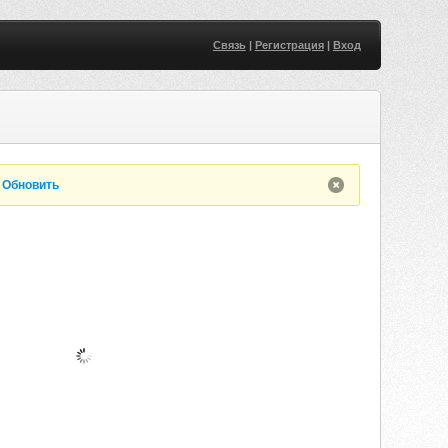
Связь
|
Регистрация
|
Вход
.
Обновить