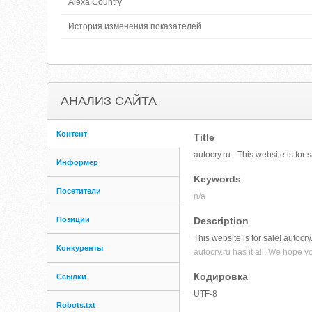
Alexa Country
История изменения показателей
АНАЛИЗ САЙТА
Контент
Title
autocry.ru - This website is for
Информер
Keywords
Посетители
n/a
Позиции
Description
This website is for sale! autocry
Конкуренты
autocry.ru has it all. We hope y
Кодировка
Ссылки
UTF-8
Robots.txt