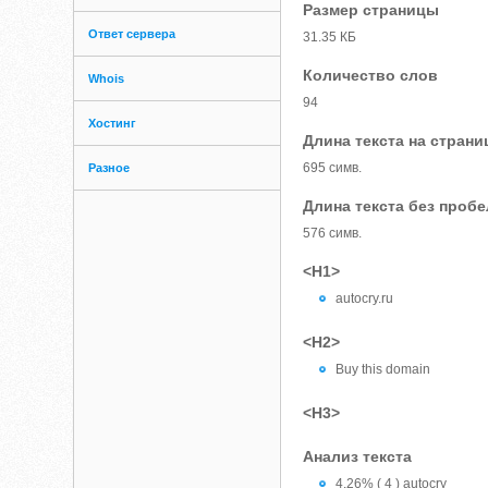
Размер страницы
Ответ сервера
31.35 КБ
Количество слов
Whois
94
Хостинг
Длина текста на страни
695 симв.
Разное
Длина текста без проб
576 симв.
<H1>
autocry.ru
<H2>
Buy this domain
<H3>
Анализ текста
4.26% ( 4 ) autocry