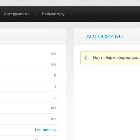
Инструменты
Вебмастеру
AUTOCRY.RU
n/a
Идет сбор информации..
n/a
0
3
1
Нет
Нет
Нет данных