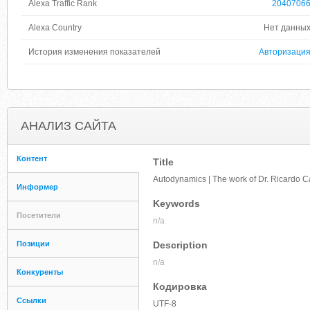
Alexa Traffic Rank
2040706
Alexa Country
Нет данны
История изменения показателей
Авторизаци
АНАЛИЗ САЙТА
Контент
Title
Autodynamics | The work of Dr. Ricardo C
Информер
Keywords
Посетители
n/a
Позиции
Description
n/a
Конкуренты
Кодировка
Ссылки
UTF-8