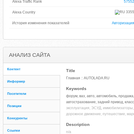
Alexa Traffic Rank
5755
335
Alexa Country
История изменения показателей
Авторизаци
АНАЛИЗ САЙТА
Контент
Title
Главная :: AUTOLADA.RU
Информер
Keywords
Посетители
форум, ваз, авто, автомобиль, продажа,
автострахование, задний привод, класси
Позиции
эксплуатация, ЭСУД, иммобилизаторы, м
дорожное движение, путешествие, марш
Конкуренты
Description
Ссылки
n/a