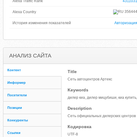
Alexa Traffic Rank
431103
35644
Alexa Country
История изменения показателей
Авторизаци
АНАЛИЗ САЙТА
Контент
Title
Сеть автоцентров Артекс
Информер
Keywords
Посетители
дилер киа, дилер мицубиши, киа купить
Позиции
Description
Сеть официальных дилерских центров Ki
Конкуренты
Кодировка
Ссылки
UTF-8