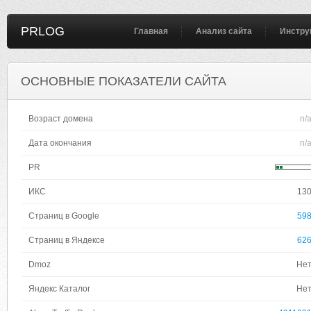
PRLOG
Главная
Анализ сайта
Инстру
ОСНОВНЫЕ ПОКАЗАТЕЛИ САЙТА
Возраст домена
n/
Дата окончания
n/
PR
ИКС
13
Страниц в Google
59
Страниц в Яндексе
62
Dmoz
Не
Яндекс Каталог
Не