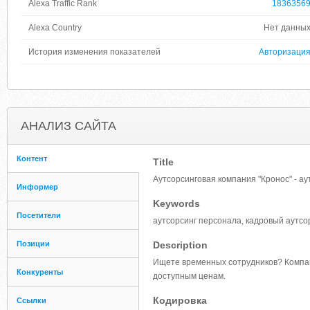
Alexa Traffic Rank
1836356
Alexa Country
Нет данны
История изменения показателей
Авторизаци
АНАЛИЗ САЙТА
Контент
Title
Аутсорсинговая компания "Кронос" - ау
Информер
Keywords
Посетители
аутсорсинг персонала, кадровый аутсо
Позиции
Description
Ищете временных сотрудников? Компан
Конкуренты
доступным ценам.
Кодировка
Ссылки