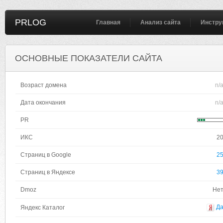
PRLOG
Главная
Анализ сайта
Инстру
ОСНОВНЫЕ ПОКАЗАТЕЛИ САЙТА
Возраст домена
n/
Дата окончания
n/
PR
ИКС
2
Страниц в Google
2
Страниц в Яндексе
3
Dmoz
Не
Д
Яндекс Каталог