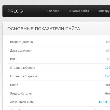
PRLOG
Главная
Анализ сайта
Инстру
ОСНОВНЫЕ ПОКАЗАТЕЛИ САЙТА
Возраст домена
n/
Дата окончания
n/
ИКС
1
Страниц в Google
12
Страниц в Яндексе
17
Dmoz
Не
Яндекс Каталог
Не
Alexa Traffic Rank
309590