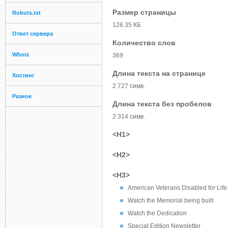
Размер страницы
Robots.txt
126.35 КБ
Ответ сервера
Количество слов
Whois
369
Длина текста на странице
Хостинг
2 727 симв.
Разное
Длина текста без пробелов
2 314 симв.
<H1>
<H2>
<H3>
American Veterans Disabled for Lif
Watch the Memorial being built
Watch the Dedication
Special Edition Newsletter