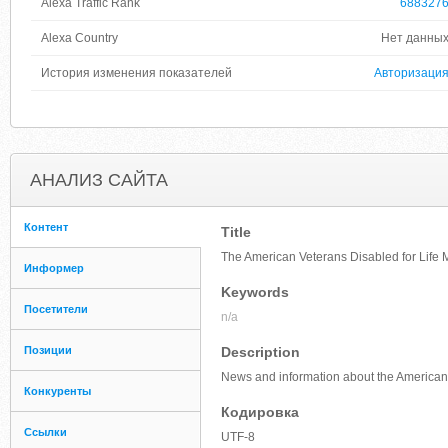
Alexa Traffic Rank
688327
Alexa Country
Нет данны
История изменения показателей
Авторизаци
АНАЛИЗ САЙТА
Контент
Title
The American Veterans Disabled for Life 
Информер
Keywords
Посетители
n/a
Позиции
Description
News and information about the American 
Конкуренты
Кодировка
Ссылки
UTF-8