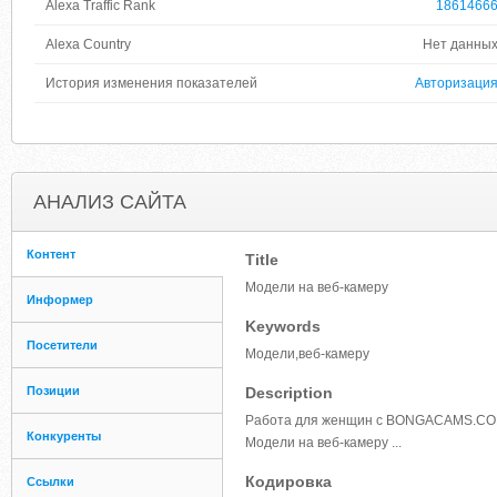
Alexa Traffic Rank
1861466
Alexa Country
Нет данны
История изменения показателей
Авторизаци
АНАЛИЗ САЙТА
Контент
Title
Модели на веб-камеру
Информер
Keywords
Посетители
Модели,веб-камеру
Позиции
Description
Работа для женщин с BONGACAMS.COM -
Конкуренты
Модели на веб-камеру ...
Кодировка
Ссылки