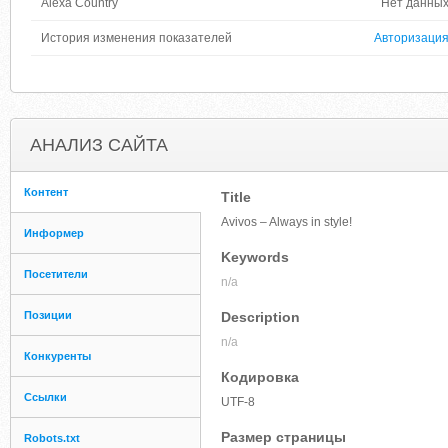
Alexa Country
Нет данны
История изменения показателей
Авторизаци
АНАЛИЗ САЙТА
Контент
Title
Avivos – Always in style!
Информер
Keywords
Посетители
n/a
Позиции
Description
n/a
Конкуренты
Кодировка
Ссылки
UTF-8
Размер страницы
Robots.txt