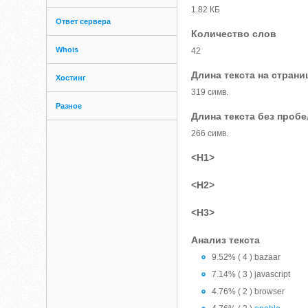
1.82 КБ
Ответ сервера
Количество слов
Whois
42
Длина текста на страни
Хостинг
319 симв.
Разное
Длина текста без проб
266 симв.
<H1>
<H2>
<H3>
Анализ текста
9.52% ( 4 ) bazaar
7.14% ( 3 ) javascript
4.76% ( 2 ) browser