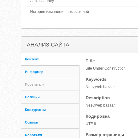
Alexa Country
История изменения показателей
АНАЛИЗ САЙТА
Контент
Title
Site Under Construction
Информер
Keywords
Посетители
Neev,web bazaar
Позиции
Description
Neev,web bazaar
Конкуренты
Кодировка
Ссылки
UTF-8
Размер страницы
Robots.txt