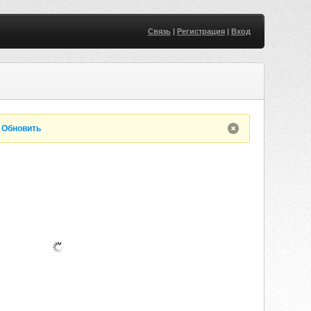
Связь
|
Регистрация
|
Вход
.
Обновить