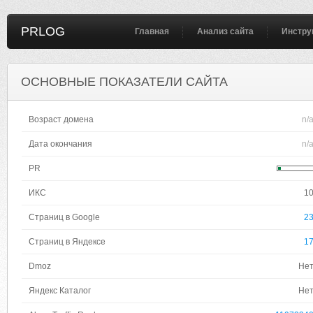
PRLOG
Главная
Анализ сайта
Инстру
ОСНОВНЫЕ ПОКАЗАТЕЛИ САЙТА
Возраст домена
n/
Дата окончания
n/
PR
ИКС
1
Страниц в Google
2
Страниц в Яндексе
1
Dmoz
Не
Яндекс Каталог
Не