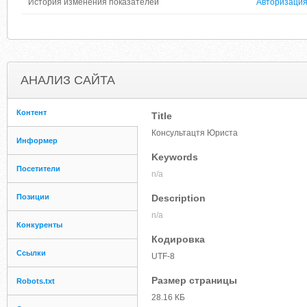
История изменения показателей
Авторизаци
АНАЛИЗ САЙТА
Контент
Title
Консультацтя Юриста
Информер
Keywords
Посетители
n/a
Позиции
Description
n/a
Конкуренты
Кодировка
Ссылки
UTF-8
Размер страницы
Robots.txt
28.16 КБ