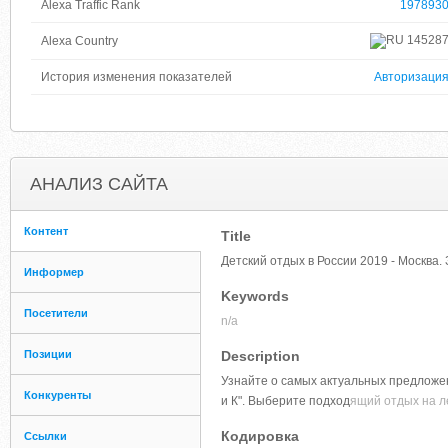
Alexa Traffic Rank
197893
14528
Alexa Country
История изменения показателей
Авторизаци
АНАЛИЗ САЙТА
Контент
Title
Детский отдых в России 2019 - Москва. 
Информер
Keywords
Посетители
n/a
Позиции
Description
Узнайте о самых актуальных предложен
Конкуренты
и К". Выберите подход
ящий отдых на л
Кодировка
Ссылки