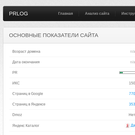
PRLOG
Главная
Анализ сайта
Инстру
ОСНОВНЫЕ ПОКАЗАТЕЛИ САЙТА
Возраст домена
n/
Дата окончания
n/
PR
ИКС
15
Страниц в Google
77
Страниц в Яндексе
35
Dmoz
Не
Д
Яндекс Каталог