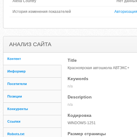
Alexa Country
Нет данны
История изменения показателей
Авторизаци
АНАЛИЗ САЙТА
Контент
Title
Красноярская автошкола АВТЭКС+
Информер
Keywords
Посетители
n/a
Позиции
Description
n/a
Конкуренты
Кодировка
Ссылки
WINDOWS-1251
Размер страницы
Robots.txt