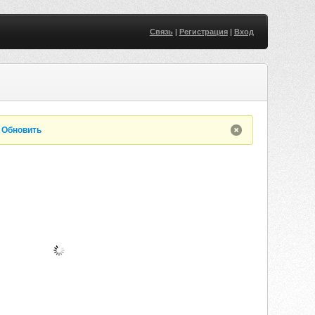
Связь
|
Регистрация
|
Вход
.
Обновить