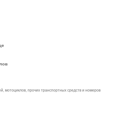
це
елов
й, мотоциклов, прочих транспортных средств и номеров