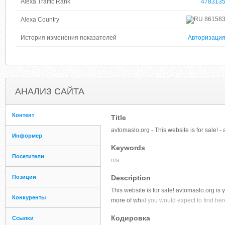
Alexa Traffic Rank
478313
86158
Alexa Country
История изменения показателей
Авторизаци
АНАЛИЗ САЙТА
Контент
Title
avtomaslo.org - This website is for sale! 
Информер
Keywords
Посетители
n/a
Позиции
Description
This website is for sale! avtomaslo.org is y
Конкуренты
more of wh
at you would expect to find her
Кодировка
Ссылки