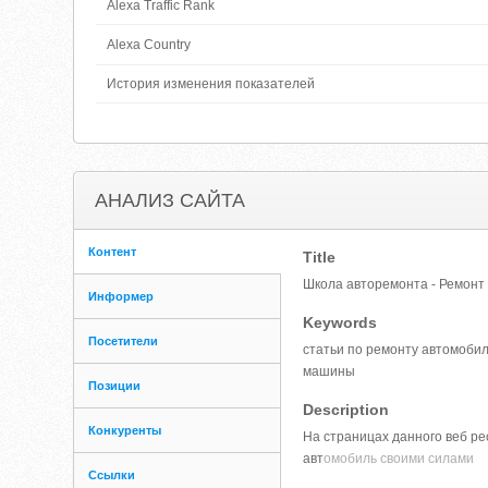
Alexa Traffic Rank
Alexa Country
История изменения показателей
АНАЛИЗ САЙТА
Контент
Title
Школа авторемонта - Ремонт
Информер
Keywords
Посетители
статьи по ремонту автомоби
машины
Позиции
Description
Конкуренты
На страницах данного веб ре
авт
омобиль своими силами
Ссылки