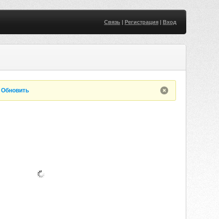
Связь
|
Регистрация
|
Вход
.
Обновить