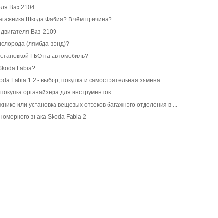
еля Ваз 2104
багажника Шкода Фабия? В чём причина?
 двигателя Ваз-2109
кислорода (лямбда-зонд)?
установкой ГБО на автомобиль?
Skoda Fabia?
oda Fabia 1.2 - выбор, покупка и самостоятельная замена
покупка органайзера для инструментов
нике или установка вещевых отсеков багажного отделения в ...
номерного знака Skoda Fabia 2