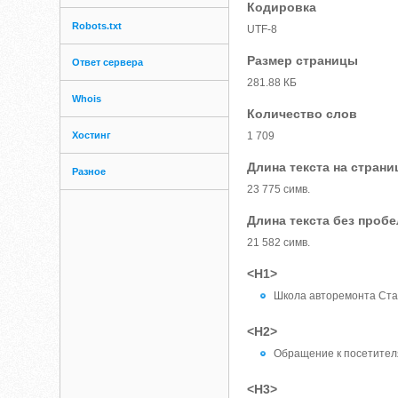
Кодировка
Robots.txt
UTF-8
Размер страницы
Ответ сервера
281.88 КБ
Whois
Количество слов
Хостинг
1 709
Длина текста на страни
Разное
23 775 симв.
Длина текста без проб
21 582 симв.
<H1>
Школа авторемонта Стат
<H2>
Обращение к посетител
<H3>