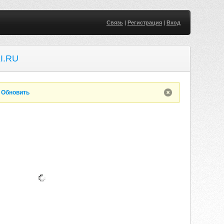
Связь
|
Регистрация
|
Вход
I.RU
.
Обновить