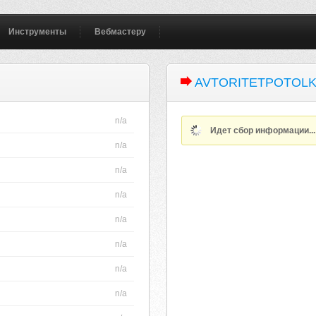
Инструменты
Вебмастеру
AVTORITETPOTOLK
n/a
Идет сбор информации..
n/a
n/a
n/a
n/a
n/a
n/a
n/a