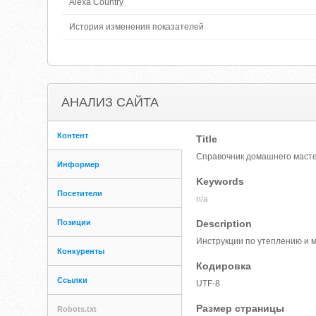
Alexa Country
История изменения показателей
АНАЛИЗ САЙТА
Контент
Title
Справочник домашнего масте
Информер
Keywords
Посетители
n/a
Позиции
Description
Инструкции по утеплению и 
Конкуренты
Кодировка
Ссылки
UTF-8
Размер страницы
Robots.txt