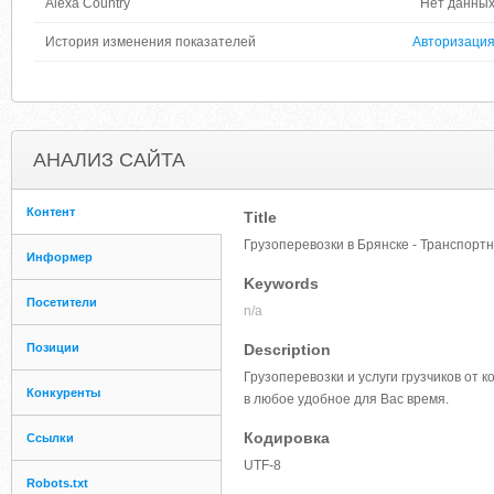
Alexa Country
Нет данны
История изменения показателей
Авторизаци
АНАЛИЗ САЙТА
Контент
Title
Грузоперевозки в Брянске - Транспорт
Информер
Keywords
Посетители
n/a
Позиции
Description
Грузоперевозки и услуги грузчиков от
Конкуренты
в любое удобное для Вас время.
Кодировка
Ссылки
UTF-8
Robots.txt