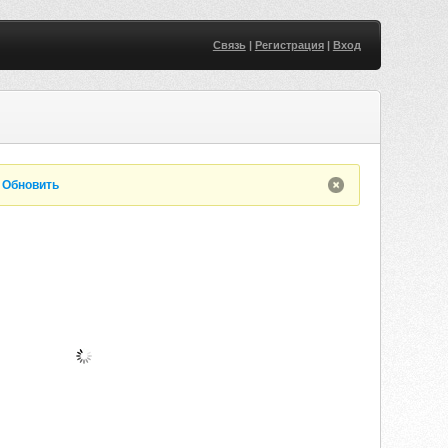
Связь
|
Регистрация
|
Вход
.
Обновить