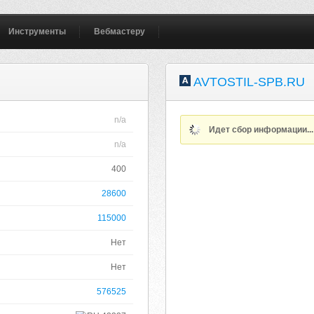
Инструменты
Вебмастеру
AVTOSTIL-SPB.RU
n/a
Идет сбор информации..
n/a
400
28600
115000
Нет
Нет
576525