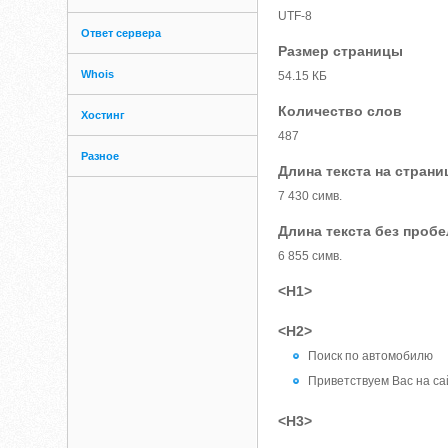
UTF-8
Ответ сервера
Размер страницы
Whois
54.15 КБ
Количество слов
Хостинг
487
Разное
Длина текста на страни
7 430 симв.
Длина текста без проб
6 855 симв.
<H1>
<H2>
Поиск по автомобилю
Приветствуем Вас на са
<H3>