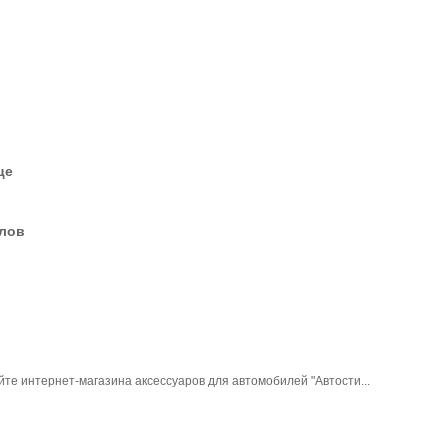
це
елов
йте интернет-магазина аксессуаров для автомобилей "Автости...