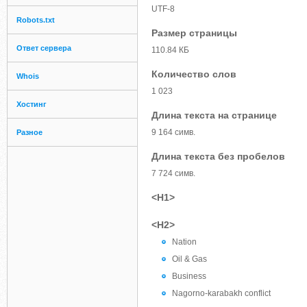
UTF-8
Robots.txt
Размер страницы
Ответ сервера
110.84 КБ
Количество слов
Whois
1 023
Хостинг
Длина текста на странице
9 164 симв.
Разное
Длина текста без пробелов
7 724 симв.
<H1>
<H2>
Nation
Oil & Gas
Business
Nagorno-karabakh conflict