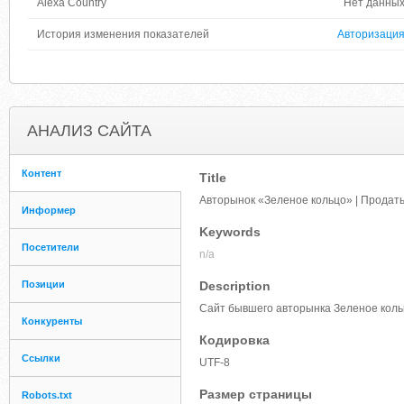
Alexa Country
Нет данны
История изменения показателей
Авторизаци
АНАЛИЗ САЙТА
Контент
Title
Авторынок «Зеленое кольцо» | Продать
Информер
Keywords
Посетители
n/a
Позиции
Description
Сайт бывшего авторынка Зеленое кол
Конкуренты
Кодировка
Ссылки
UTF-8
Размер страницы
Robots.txt