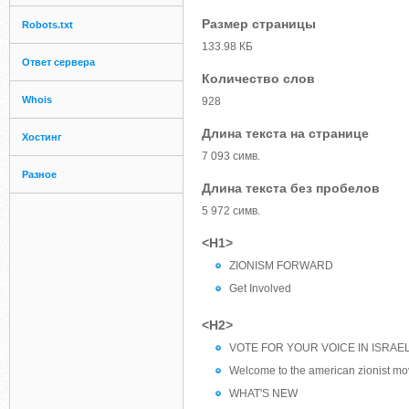
Размер страницы
Robots.txt
133.98 КБ
Ответ сервера
Количество слов
Whois
928
Длина текста на странице
Хостинг
7 093 симв.
Разное
Длина текста без пробелов
5 972 симв.
<H1>
ZIONISM FORWARD
Get Involved
<H2>
VOTE FOR YOUR VOICE IN ISRAE
Welcome to the american zionist m
WHAT'S NEW