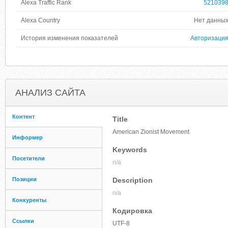
Alexa Traffic Rank
521039
Alexa Country
Нет данны
История изменения показателей
Авторизаци
АНАЛИЗ САЙТА
Контент
Title
American Zionist Movement
Информер
Keywords
Посетители
n/a
Позиции
Description
n/a
Конкуренты
Кодировка
Ссылки
UTF-8