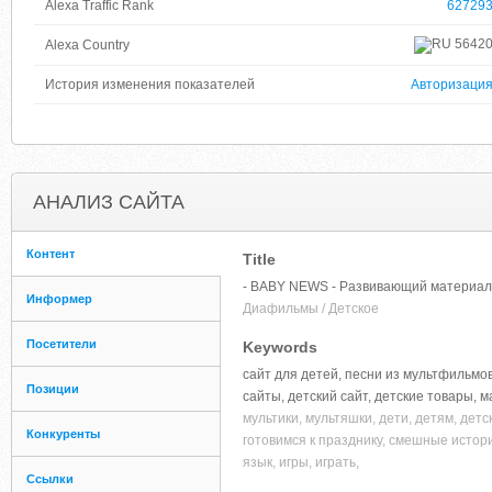
Alexa Traffic Rank
62729
5642
Alexa Country
История изменения показателей
Авторизаци
АНАЛИЗ САЙТА
Контент
Title
- BABY NEWS - Развивающий материал 
Информер
Диафильмы / Детское
Посетители
Keywords
сайт для детей, песни из мультфильмов
Позиции
сайты, детский сайт, детские товары, 
мультики, мультяшки, дети, детям, детск
Конкуренты
готовимся к празднику, смешные истори
язык, игры, играть,
Ссылки