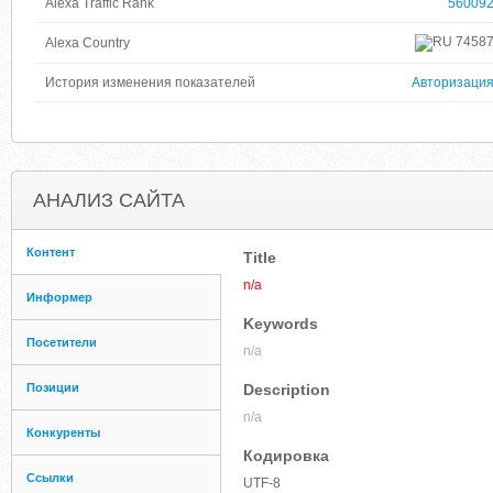
Alexa Traffic Rank
56009
7458
Alexa Country
История изменения показателей
Авторизаци
АНАЛИЗ САЙТА
Контент
Title
n/a
Информер
Keywords
Посетители
n/a
Позиции
Description
n/a
Конкуренты
Кодировка
Ссылки
UTF-8