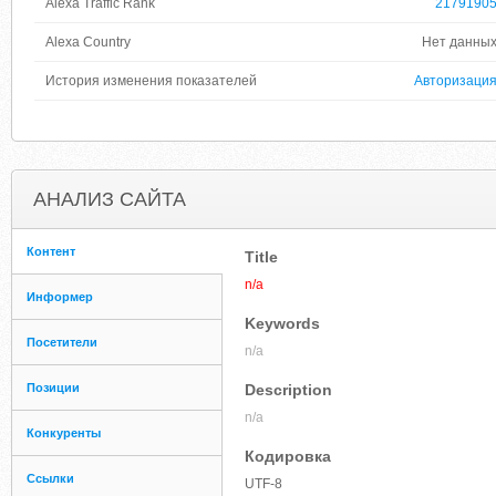
Alexa Traffic Rank
2179190
Alexa Country
Нет данны
История изменения показателей
Авторизаци
АНАЛИЗ САЙТА
Контент
Title
n/a
Информер
Keywords
Посетители
n/a
Позиции
Description
n/a
Конкуренты
Кодировка
Ссылки
UTF-8