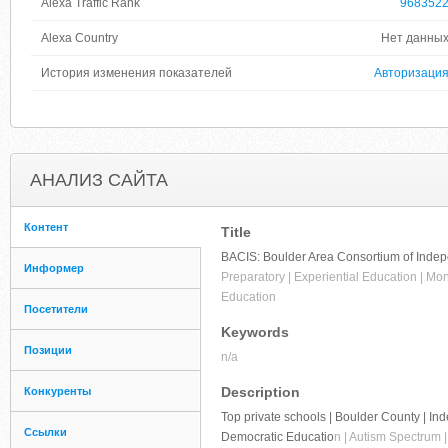
Alexa Traffic Rank
968352
Alexa Country
Нет данны
История изменения показателей
Авторизаци
АНАЛИЗ САЙТА
Контент
Title
BACIS: Boulder Area Consortium of Indep
Информер
Preparatory | Experiential Education | Mo
Education
Посетители
Keywords
Позиции
n/a
Description
Конкуренты
Top private schools | Boulder County | Ind
Ссылки
Democratic Educatio
n | Autism Spectrum 