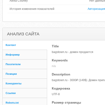
Alexa Country
Нет данны
История изменения показателей
Авторизаци
АНАЛИЗ САЙТА
Контент
Title
bagstown.ru - домен продается
Информер
Keywords
Посетители
n/a
Позиции
Description
bagstown.ru - 3000₽ (149$). Домен при
Конкуренты
Кодировка
Ссылки
UTF-8
Размер страницы
Robots.txt