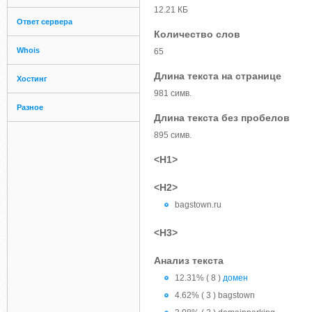
12.21 КБ
Ответ сервера
Количество слов
Whois
65
Длина текста на странице
Хостинг
981 симв.
Разное
Длина текста без пробелов
895 симв.
<H1>
<H2>
bagstown.ru
<H3>
Анализ текста
12.31% ( 8 )
домен
4.62% ( 3 ) bagstown